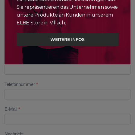
Sie repräsentieren das Unternehmen sowie
Adresse (optional)
unsere Produkte an Kunden in unserem
ELBE Store in Villach.
Postleitzahl (optional)
WEITERE INFOS
Ort (optional)
Telefonnummer
*
E-Mail
*
Nachricht