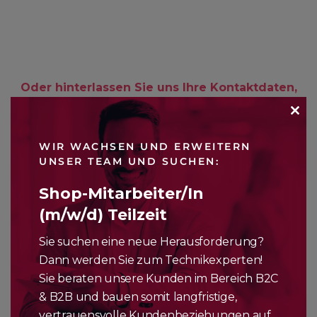
Oder hinterlassen Sie uns Ihre Kontaktdaten,
wir melden uns spätestens am nächsten
Werktag.
CLO
WIR WACHSEN UND ERWEITERN
THI
UNSER TEAM UND SUCHEN:
ANFRAGE-
Firmenname (optional)
MO
GASTRO-
Shop-Mitarbeiter/In
KASSENSYSTEME
(m/w/d) Teilzeit
Vorname
*
Sie suchen eine neue Herausforderung?
Dann werden Sie zum Technikexperten!
Sie beraten unsere Kunden im Bereich B2C
Nachname
*
& B2B und bauen somit langfristige,
vertrauensvolle Kundenbeziehungen auf.