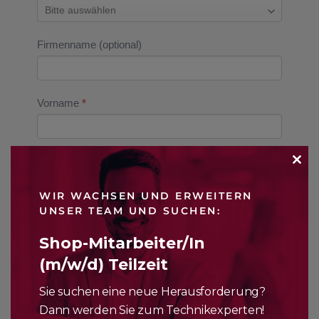
APPLEPAKETE
Firmenname (optional)
Vorname
*
Nachname
*
CLO
WIR WACHSEN UND ERWEITERN
THI
UNSER TEAM UND SUCHEN:
Adresse (optional)
MO
Shop-Mitarbeiter/In
(m/w/d) Teilzeit
Postleitzahl (optional)
Sie suchen eine neue Herausforderung?
Dann werden Sie zum Technikexperten!