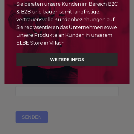
Sie beraten unsere Kunden im Bereich B2C
Ort (optional)
& B2B und bauen somit langfristige,
vertrauensvolle Kundenbeziehungen auf.
Sie repräsentieren das Unternehmen sowie
Telefonnummer
*
unsere Produkte an Kunden in unserem
ELBE Store in Villach.
E-Mail
*
WEITERE INFOS
Nachricht
SENDEN