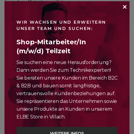
Fernseher effizient verwalten.
CLO
JETZT ANFRAGEN
WIR WACHSEN UND ERWEITERN
THI
UNSER TEAM UND SUCHEN:
MO
Shop-Mitarbeiter/In
(m/w/d) Teilzeit
Sie suchen eine neue Herausforderung?
Dann werden Sie zum Technikexperten!
Sie beraten unsere Kunden im Bereich B2C
& B2B und bauen somit langfristige,
vertrauensvolle Kundenbeziehungen auf.
VERBESSERTE FARBREINHEIT
Sie repräsentieren das Unternehmen sowie
NanoCell-Technologie.
unsere Produkte an Kunden in unserem
NanoCell TV bietet ein breites Farbspektrum und
ELBE Store in Villach.
lebensechte Genauigkeit mit fortschrittlicher NanoCell-
Technologie, die LG Hotel TV zum besten aller Zeiten macht.
WEITERE INFOS