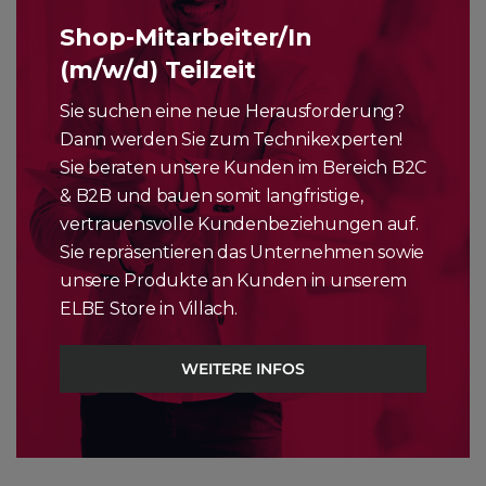
MO
BESCHREIBUNG
Shop-Mitarbeiter/In
(m/w/d) Teilzeit
ZUSÄTZLICHE INFORMATIONEN
Sie suchen eine neue Herausforderung?
Der A14 Bionic Chip lässt alle anderen Smartphones hinter
Dann werden Sie zum Technikexperten!
sich. Das Pro Kamerasystem bringt Low-Light Fotografie auf
Sie beraten unsere Kunden im Bereich B2C
das nächste Level und macht das iPhone 12 Pro Max zu
& B2B und bauen somit langfristige,
deinem neuen Begleiter bei jeder Tag und Nacht Zeit und das
vertrauensvolle Kundenbeziehungen auf.
Ceramic Shield Display sorgt für vier mal bessere
Sie repräsentieren das Unternehmen sowie
Sturzfestigkeit als bei Vorgängermodellen. 5G macht
unsere Produkte an Kunden in unserem
Mobilfunk auf dem iPhone schneller als je zuvor und
ELBE Store in Villach.
verbessert die Performance in jeder hinsicht.
WEITERE INFOS
DAS KÖNNTE DIR AUCH GEFALLEN …