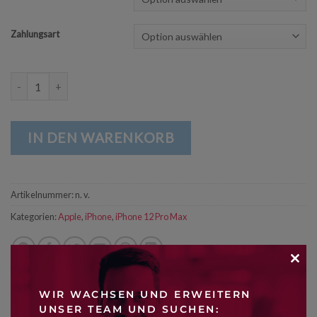
Zahlungsart
iPhone 12 Pro Max Menge
IN DEN WARENKORB
Artikelnummer:
n. v.
Kategorien:
Apple
,
iPhone
,
iPhone 12 Pro Max
CLO
WIR WACHSEN UND ERWEITERN
THI
UNSER TEAM UND SUCHEN: