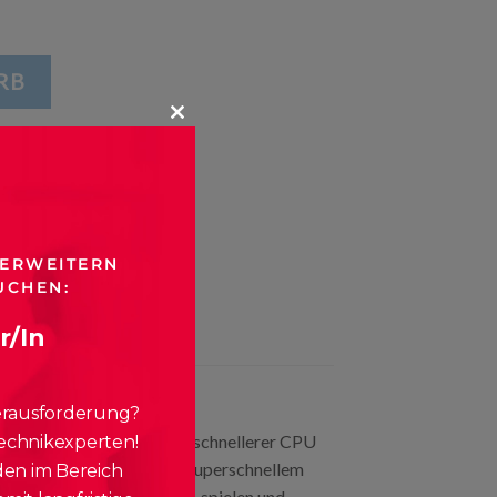
RB
CLOSE
THIS
MODULE
 ERWEITERN
UCHEN:
r/In
erausforderung?
an Leistung. Mit bis zu 3x schnellerer CPU
echnikexperten!
m maschinellen Lernen und superschnellem
den im Bereich
gkeit und Power arbeiten, spielen und