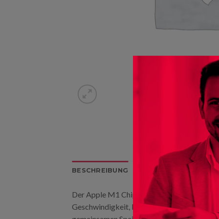
BESCHREIBUNG
ZUSÄTZLICHE INFORM
Der Apple M1 Chip bringt den Mac mini, den 
Geschwindigkeit, bis zu 6x schnellerer Graf
gemeinsamen Speicher – alles in einem ultr