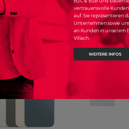
B2C & B2B und bauen som
t.
vertrauensvolle Kunde
auf. Sie repräsentieren d
Unternehmen sowie uns
an Kunden in unserem E
Villach.
WEITERE INFOS