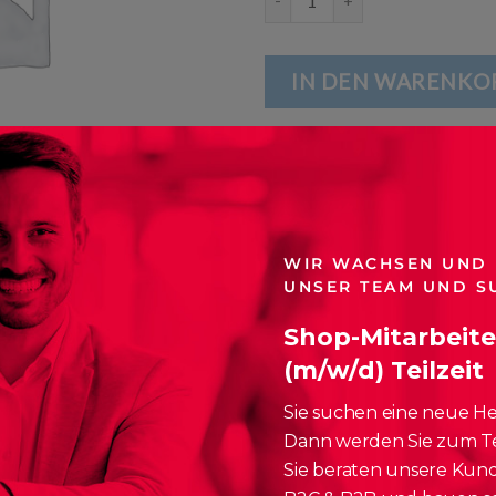
IN DEN WARENKO
Artikelnummer:
n. v.
Kategorien:
Apple
,
Mac mini
WIR WACHSEN UND
UNSER TEAM UND S
Shop-Mitarbeite
(m/w/d) Teilzeit
ATIONEN
Sie suchen eine neue H
vielseitigsten Mac Desktop-Computer, auf ein völlig neues Level 
Dann werden Sie zum T
ik, einer leistungsstarken Neural Engine mit bis zu 15x schnellere
Sie beraten unsere Kun
akompakten Design. So kannst du auf dem Mac mini mit Geschwindi