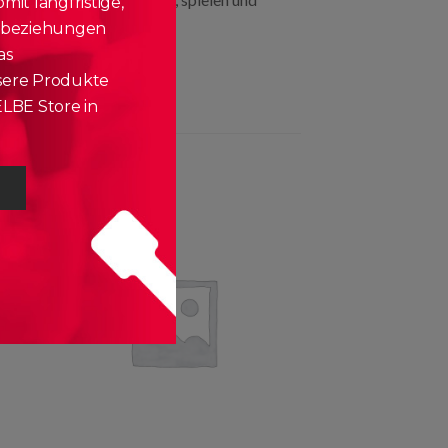
it langfristige,
nbeziehungen
as
ere Produkte
LBE Store in