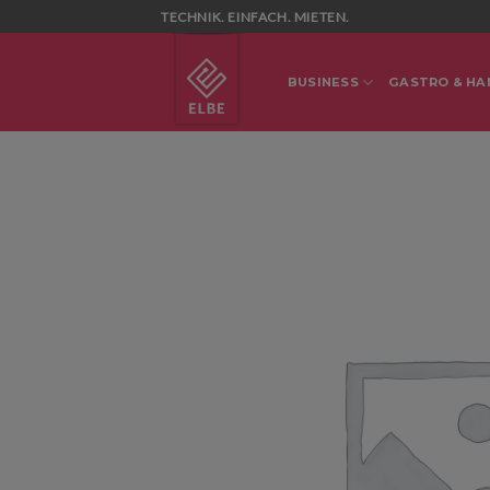
Skip
TECHNIK. EINFACH. MIETEN.
to
content
BUSINESS
GASTRO & HA