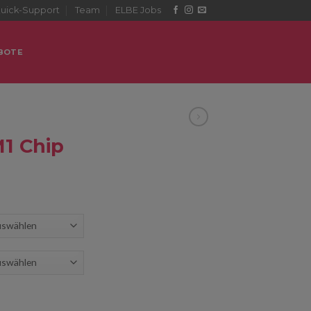
uick-Support
Team
ELBE Jobs
BOTE
M1 Chip