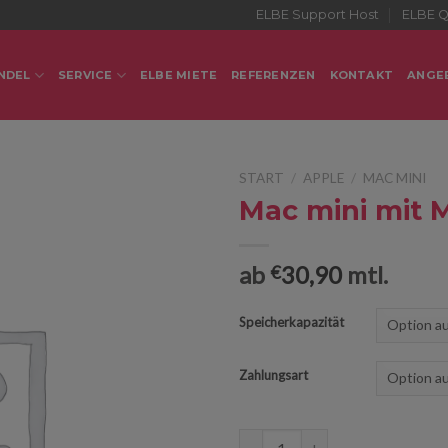
ELBE Support Host
ELBE Q
NDEL
SERVICE
ELBE MIETE
REFERENZEN
KONTAKT
ANGE
START
/
APPLE
/
MAC MINI
Mac mini mit 
ab
30,90
mtl.
€
Speicherkapazität
Zahlungsart
Mac mini mit M1 Chip Menge