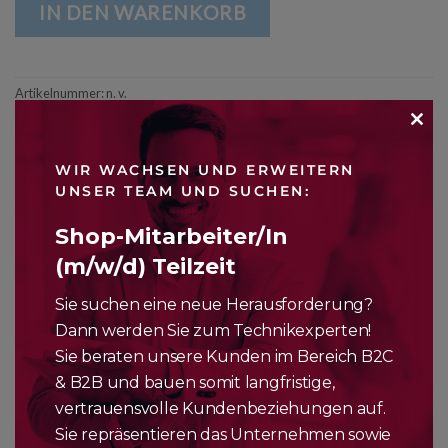
IN DEN WARENKORB
Artikelnummer:
n. v.
Kategorie:
Zubehör
CLO
WIR WACHSEN UND ERWEITERN
THI
UNSER TEAM UND SUCHEN:
MO
Shop-Mitarbeiter/In
(m/w/d) Teilzeit
BESCHREIBUNG
Sie suchen eine neue Herausforderung?
ZUSÄTZLICHE INFORMATIONEN
Dann werden Sie zum Technikexperten!
Sie beraten unsere Kunden im Bereich B2C
Mit diesem kompakten Netzteil kannst du deine Geräte zu
& B2B und bauen somit langfristige,
Hause, im Büro oder unterwegs schnell und effizient aufladen.
vertrauensvolle Kundenbeziehungen auf.
Und du kannst es mit allen Apple Watch, iPhone oder iPod
Sie repräsentieren das Unternehmen sowie