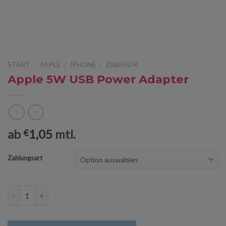
START
/
APPLE
/
IPHONE
/
ZUBEHÖR
Apple 5W USB Power Adapter
ab
1,05
mtl.
€
Zahlungsart
Apple 5W USB Power Adapter Menge