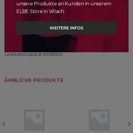
Modellen verwenden.
unsere Produkte an Kunden in unserem
ELBE Store in Villach.
Wichtiger Hinweis:
Dieses Netzteil hat fixierte EU Stecker, die in
WEITERE INFOS
Kontinentaleuropa, Indien, Teilen des Nahen Ostens und
Teilen von Lateinamerika verwendet werden.
Ladekabel separat erhältlich.
ÄHNLICHE PRODUKTE