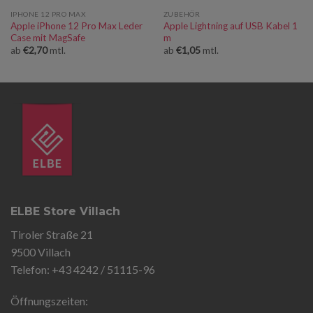
IPHONE 12 PRO MAX
ZUBEHÖR
Apple iPhone 12 Pro Max Leder
Apple Lightning auf USB Kabel 1
Case mit MagSafe
m
ab
€
2,70
mtl.
ab
€
1,05
mtl.
ELBE Store Villach
Tiroler Straße 21
9500 Villach
Telefon: +43 4242 / 51115-96
Öffnungszeiten: