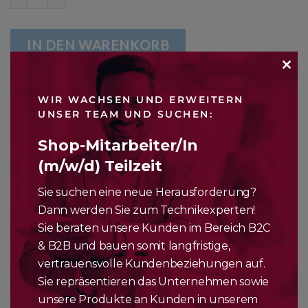
IN DEN WARENKORB
CLO
WIR WACHSEN UND ERWEITERN
Artikelnummer:
n. v.
THI
UNSER TEAM UND SUCHEN:
Kategorien:
iPhone SE
,
Zubehör
MO
Shop-Mitarbeiter/In
(m/w/d) Teilzeit
Sie suchen eine neue Herausforderung?
Dann werden Sie zum Technikexperten!
Sie beraten unsere Kunden im Bereich B2C
BESCHREIBUNG
& B2B und bauen somit langfristige,
ZUSÄTZLICHE INFORMATIONEN
vertrauensvolle Kundenbeziehungen auf.
Sie repräsentieren das Unternehmen sowie
Das Silikon Case wurde von Apple extra für dein iPhone SE
unsere Produkte an Kunden in unserem