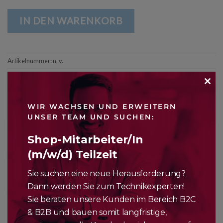
IN DEN WARENKORB
Artikelnummer:
n. v.
Kategorien:
Apple
,
Zubehör
,
Zubehör
CLO
WIR WACHSEN UND ERWEITERN
THI
UNSER TEAM UND SUCHEN:
MO
Shop-Mitarbeiter/In
(m/w/d) Teilzeit
BESCHREIBUNG
Sie suchen eine neue Herausforderung?
ZUSÄTZLICHE INFORMATIONEN
Dann werden Sie zum Technikexperten!
Sie beraten unsere Kunden im Bereich B2C
Das Magic Keyboard gibt es jetzt mit Touch ID. Damit
& B2B und bauen somit langfristige,
ermöglicht es eine schnelle und einfache Authenti­fizierung für