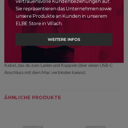
vertrauensvolle Kundenbeziehungen auf.
sichere Logins und Einkäufe.
Sie repräsentieren das Unternehmen sowie
Das Magic Keyboard mit Touch ID macht präzises Tippen
unsere Produkte an Kunden in unserem
besonders angenehm und einfach. Es ist auch kabellos und
ELBE Store in Villach.
wieder­aufladbar. Mit seiner unglaublich langen Batterie­
laufzeit kannst du es ungefähr einen Monat oder länger
WEITERE INFOS
verwenden, bevor du es aufladen musst.¹ Es koppelt sich
automatisch mit deinem Mac und ist direkt einsatzbereit.
Und es kommt mit einem gewebten USB‑C auf Lightning
Kabel, das du zum Laden und Koppeln über einen USB‑C
Anschluss mit dem Mac verbinden kannst.
ÄHNLICHE PRODUKTE