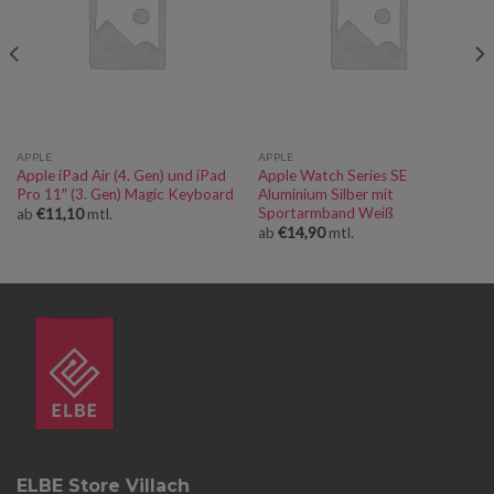
APPLE
APPLE
Apple iPad Air (4. Gen) und iPad
Apple Watch Series SE
Pro 11″ (3. Gen) Magic Keyboard
Aluminium Silber mit
Sportarmband Weiß
ab
€
11,10
mtl.
ab
€
14,90
mtl.
ELBE Store Villach