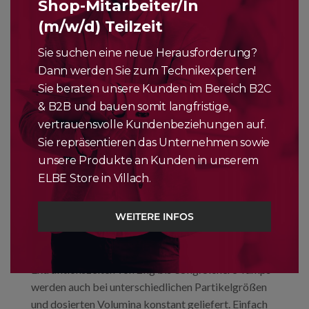
Shop-Mitarbeiter/In
(m/w/d) Teilzeit
DIE VORTEILE
Sie suchen eine neue Herausforderung?
GLS – Führungs-Nivelliersystem
Dann werden Sie zum Technikexperten!
Das patentierte GLS „Guide Leveling System“ von
Sie beraten unsere Kunden im Bereich B2C
CINOART verhindert Kanalbildung durch
& B2B und bauen somit langfristige,
ungleichmäßiges Tampen und sorgt dafür, dass das
vertrauensvolle Kundenbeziehungen auf.
Kaffeebett jedes Mal flach ist. Es hält die
Sie repräsentieren das Unternehmen sowie
Tassenqualität konstant, da ein ungleichmäßiges
unsere Produkte an Kunden in unserem
Kaffeebett eine Unter- oder Überextraktion
ELBE Store in Villach.
erzeugt, die zu unerwünschten Aromen führt.
WEITERE INFOS
Druckkontrolle
Wählen Sie die ideale Druckeinstellung für Ihr
gewünschtes Rezept.
Extraktionszeiten von 2kg bis 38kg. Sichere Tamps
werden auch bei unterschiedlichen Partikelgrößen
und dosierten Volumina konstant geliefert. Einfach