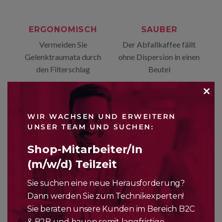
ERGONOMISCH
SAUBER
Vermeiden Sie
Der Abfallkaffee fällt
Gelenktraumata durch
ohne Dispersion in einen
den Filterschlag
Beutel
CLO
WIR WACHSEN UND ERWEITERN
THI
UNSER TEAM UND SUCHEN:
MO
Shop-Mitarbeiter/In
(m/w/d) Teilzeit
Sie suchen eine neue Herausforderung?
Dann werden Sie zum Technikexperten!
Sie beraten unsere Kunden im Bereich B2C
& B2B und bauen somit langfristige,