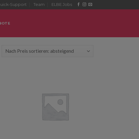
uick-Support
Team
ELBE Jobs
BOTE