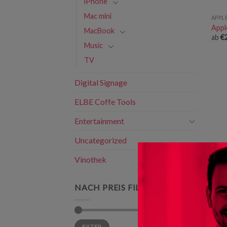
iPhone
Mac mini
APPL
Appl
MacBook
ab
€
Music
TV
Digital Signage
ELBE Coffe Tools
Entertainment
Uncategorized
Vinothek
NACH PREIS FILTERN
APPL
Appl
ab
€
Min.
Max.
Preis:
€0
—
€2.580
FILTER