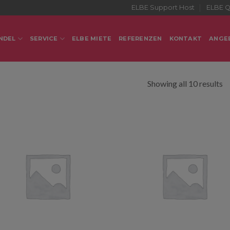
ELBE Support Host
ELBE Q
NDEL
SERVICE
ELBE MIETE
REFERENZEN
KONTAKT
ANGE
Showing all 10 results