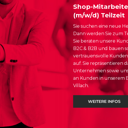
Shop-Mitarbeite
(m/w/d) Teilzeit
Sie suchen eine neue H
Dann werden Sie zum T
Sie beraten unsere Kun
B2C & B2B und bauen som
vertrauensvolle Kunde
auf. Sie repräsentieren d
Unternehmen sowie uns
an Kunden in unserem E
Villach.
E
APPLE
 iPad (7. Gen & 8. Gen) & iPad Air
Apple Pencil (2. Generation)
″ (3. Gen) Smart Keyboard
ab
€
5,90
mtl.
WEITERE INFOS
6,90
mtl.