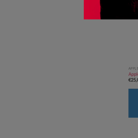
APPL
Appl
€
25,