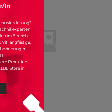
r/In
erausforderung?
echnikexperten!
den im Bereich
it langfristige,
nbeziehungen
as
ere Produkte
LBE Store in
APPLE
Apple Pencil
ab
€
4,30
mtl.