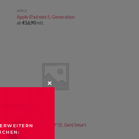
APPLE
Apple iPad mini 5. Generation
ab
€
16,90
mtl.
CLOSE
THIS
MODULE
APPLE
Pro
Apple iPad Pro 12.9″ (5. Gen) Smart
 ERWEITERN
Keyboard Folio
UCHEN:
ab
€
7,90
mtl.