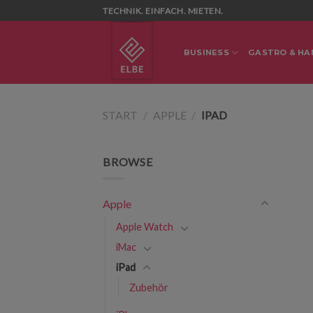
Skip
TECHNIK. EINFACH. MIETEN.
to
content
BUSINESS
GASTRO & HA
START
/
APPLE
/
IPAD
BROWSE
Apple
Apple Watch
iMac
iPad
Zubehör