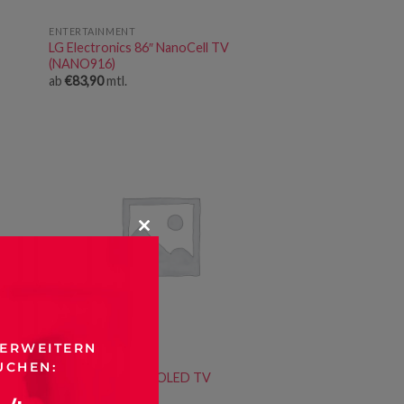
ENTERTAINMENT
LG Electronics 86″ NanoCell TV
(NANO916)
ab
€
83,90
mtl.
CLOSE
THIS
MODULE
 ERWEITERN
ENTERTAINMENT
UCHEN:
LG Electronics 55″ OLED TV
(OLEDG19)