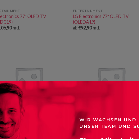
RTAINMENT
ENTERTAINMENT
lectronics 77″ OLED TV
LG Electronics 77″ OLED TV
EDC19)
(OLEDA19)
106,90
mtl.
ab
€
92,90
mtl.
WIR WACHSEN UND
RTAINMENT
ENTERTAINMENT
UNSER TEAM UND S
lectronics 65″ OLED TV
LG Electronics 65″ OLED TV
EDG19)
(OLEDC19)