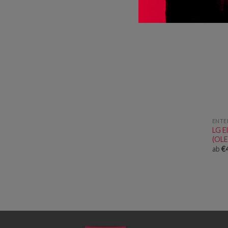
ENTE
LG E
(OL
ab
€