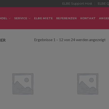
ELBE Support Host
ELBE Q
NDEL
SERVICE
ELBE MIETE
REFERENZEN
KONTAKT
ANGE
Ergebnisse 1 – 12 von 24 werden angezeigt
HER