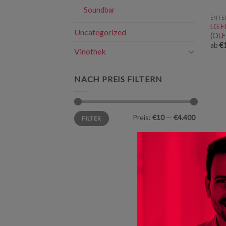
Soundbar
ENTE
LG E
Uncategorized
(OL
ab
€
Vinothek
NACH PREIS FILTERN
Min.
Max.
Preis:
€10
—
€4.400
FILTER
Preis
Preis
ENTE
LG E
(OL