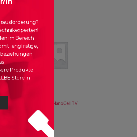
r/In
ab
€
54,90
mtl.
erausforderung?
echnikexperten!
den im Bereich
it langfristige,
nbeziehungen
as
ere Produkte
LBE Store in
ENTERTAINMENT
LG Electronics 75″ NanoCell TV
(NANO866)
ab
€
54,90
mtl.