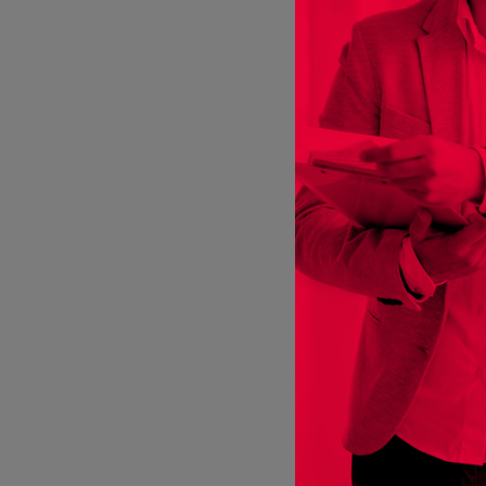
ab
€
ENTE
LG E
(OL
ab
€