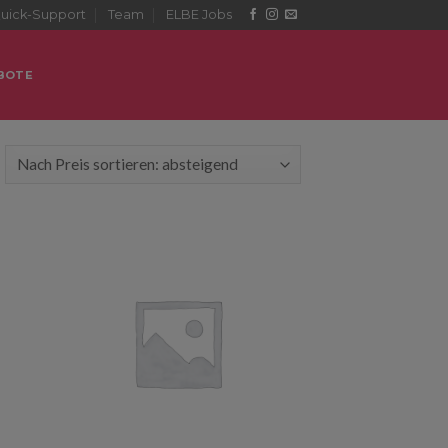
uick-Support
Team
ELBE Jobs
BOTE