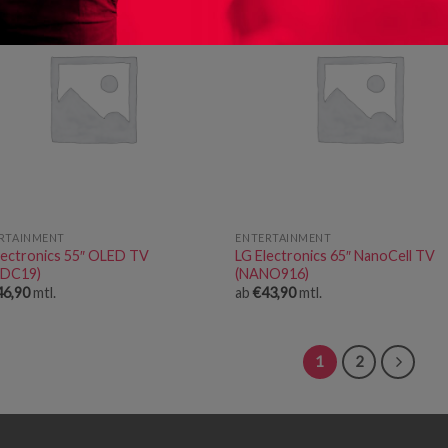
RTAINMENT
ENTERTAINMENT
lectronics 55″ OLED TV
LG Electronics 65″ NanoCell TV
EDC19)
(NANO916)
46,90
mtl.
ab
€
43,90
mtl.
1
2