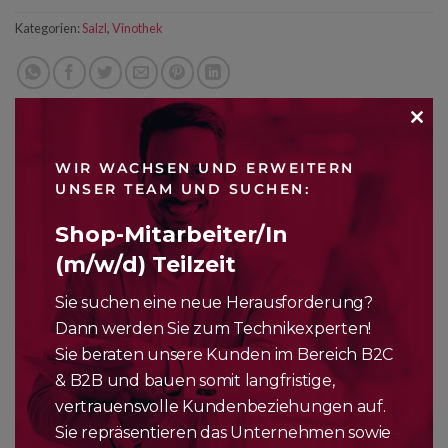
Kategorien:
Salzl
,
Vinothek
CLO
WIR WACHSEN UND ERWEITERN
THI
UNSER TEAM UND SUCHEN:
BESCHREIBUNG
MO
Shop-Mitarbeiter/In
Frische, strahlend grünlich-gelbe Farbe; Herrlich fruchtig-
(m/w/d) Teilzeit
frische Nase nach grünem Apfel, Stachelbeeren, etwas
Maracuja, Grapefruit, Holunderblüten, an Erdbeer-Himbeer-
Sie suchen eine neue Herausforderung?
Sorbet erinnernd, feine Würze im Hintergrund; Am Gaumen
Dann werden Sie zum Technikexperten!
knackige Säure, frische Mineralik, animierendes Spiel,
Sie beraten unsere Kunden im Bereich B2C
fruchtige exotische Noten, Fruchtlimonade, schmeichelndes
& B2B und bauen somit langfristige,
Bouquet, fester Kern mit zarter Fruchtsüße und feiner
vertrauensvolle Kundenbeziehungen auf.
Kräuterwürze; Don Bepo ist ein hervorragender Begleiter zu
Sie repräsentieren das Unternehmen sowie
allen leichten Speisen, Fisch und hellen Fleischgerichten. Ein