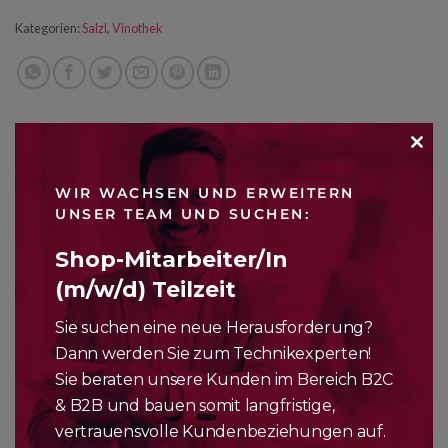
Kategorien:
Salzl
,
Vinothek
CLO
WIR WACHSEN UND ERWEITERN
BESCHREIBUNG
THI
UNSER TEAM UND SUCHEN:
MO
Intensives, strahlendes Strohgelb mit grünen Reflexen. In der
Shop-Mitarbeiter/In
Nase angenehme Kräuterwürze mit reifer Steinobstfrucht,
(m/w/d) Teilzeit
auch etwas frische grüne Äpfel, ein Hauch Grapefruit und
Limette kommt durch, etwas Traubenzucker, dezente
Sie suchen eine neue Herausforderung?
Hollernoten, schwarzer und roter Pfeffer, feine
Dann werden Sie zum Technikexperten!
Röstaromatik. Die reife Frucht macht sich am Gaumen
Sie beraten unsere Kunden im Bereich B2C
wunderschön breit, unterlegt mit reichlich Kräuteraromatik
& B2B und bauen somit langfristige,
und feinen floralen Anklängen im Hintergrund, an Bratapfel
vertrauensvolle Kundenbeziehungen auf.
erinnernd, Brennnesseln, tolle Extaktsüße, frische salzige