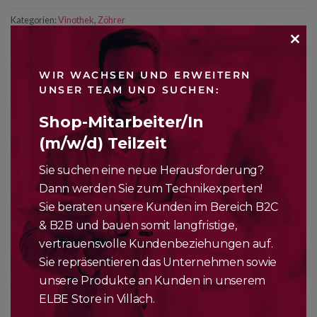
Kategorien:
Vinothek
,
Zöhrer
CLO
WIR WACHSEN UND ERWEITERN
THI
UNSER TEAM UND SUCHEN:
MO
Shop-Mitarbeiter/In
BESCHREIBUNG
(m/w/d) Teilzeit
Sie suchen eine neue Herausforderung?
Das Weingut Zöhrer liegt mitten in der Großlage
Kremser
Sandgrube
, trägt voller Stolz die Hausnummer 1 und der
Dann werden Sie zum Technikexperten!
Boden rund un dem Hauptsitz, der bis in das Jahr 1270
Sie beraten unsere Kunden im Bereich B2C
zurückreichenden Familiengeschichte, besteht größtenteils
& B2B und bauen somit langfristige,
aus mächtigem Löss/Sand. Grund genug der über 740 Jahren
vertrauensvolle Kundenbeziehungen auf.
alten Tradition, eine eigene
SAND 1 – Kollektion
, zu widmen.
Sie repräsentieren das Unternehmen sowie
unsere Produkte an Kunden in unserem
ELBE Store in Villach.