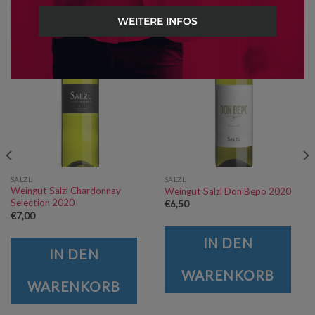
ÄHNLICHE PRODUKTE
WEITERE INFOS
SALZL
SALZL
Weingut Salzl Chardonnay
Weingut Salzl Don Bepo 2020
Selection 2020
€
6,50
€
7,00
IN DEN
IN DEN
WARENKORB
WARENKORB