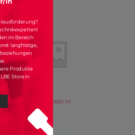
r/In
ab
€
64,90
mtl.
erausforderung?
echnikexperten!
den im Bereich
it langfristige,
nbeziehungen
as
ere Produkte
LBE Store in
ENTERTAINMENT
LG Electronics 65″ OLED TV
(OLEDA19)
ab
€
55,90
mtl.