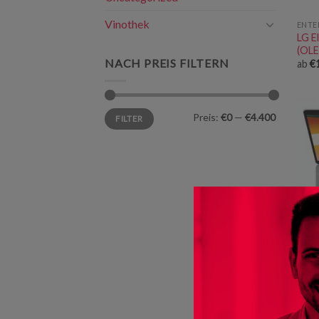
Vinothek
ENTE
LG E
(OL
NACH PREIS FILTERN
ab
€
Min.
Max.
Preis:
€0
—
€4.400
FILTER
Preis
Preis
APPL
MacB
ab
€