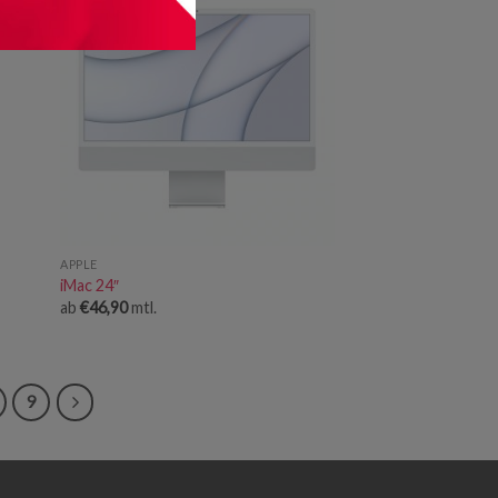
APPLE
iMac 24″
ab
€
46,90
mtl.
9