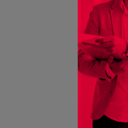
APPL
Appl
ab
€