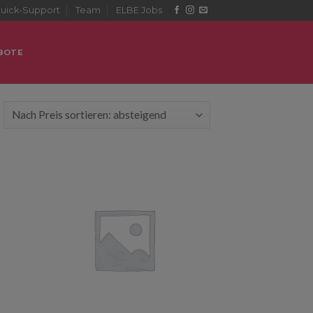
uick-Support
Team
ELBE Jobs
BOTE