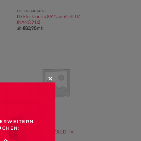
ENTERTAINMENT
LG Electronics 86″ NanoCell TV
(NANO916)
ab
€
83,90
mtl.
CLOSE
THIS
MODULE
 ERWEITERN
ENTERTAINMENT
UCHEN:
LG Electronics 65″ OLED TV
(OLEDC19)