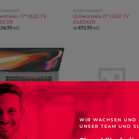
RTAINMENT
ENTERTAINMENT
lectronics 77″ OLED TV
LG Electronics 77″ OLED TV
EDC19)
(OLEDA19)
106,90
mtl.
ab
€
92,90
mtl.
WIR WACHSEN UND
E
ENTERTAINMENT
UNSER TEAM UND S
LG Electronics 65″ OLED TV
ook Pro 16″
(OLEDG19)
87,90
mtl.