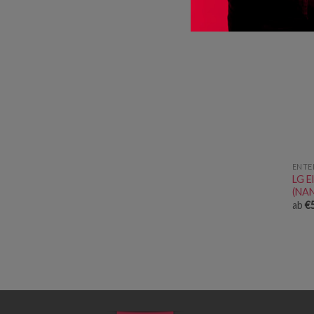
ENTE
LG E
(NA
ab
€