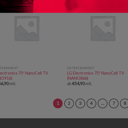
RTAINMENT
ENTERTAINMENT
lectronics 75″ NanoCell TV
LG Electronics 75″ NanoCell TV
NO916)
(NANO866)
56,90
mtl.
ab
€
54,90
mtl.
1
2
3
4
…
7
8